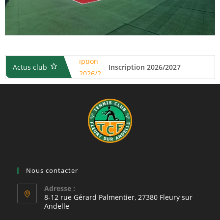
Actus club
Inscription 2026/2027
Animation Tennis Adultes
Championnat sénior printemps 2026
Clôture du tournoi interne 2026
Assemblée Générale
Tournoi interne 2025/2026
Octobre rose : « Les balles roses »
Championnat par équipes 2025 Femmes +35ans
Nous contacter
Championnat par équipes 2025 Hommes +35ans
Adresse :
8-12 rue Gérard Palmentier, 27380 Fleury sur
Remise en peinture des courts extérieurs
Andelle