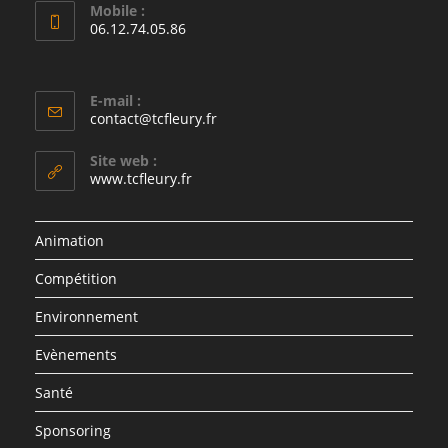
Mobile :
06.12.74.05.86
E-mail :
contact@tcfleury.fr
Site web :
www.tcfleury.fr
Animation
Compétition
Environnement
Evènements
Santé
Sponsoring